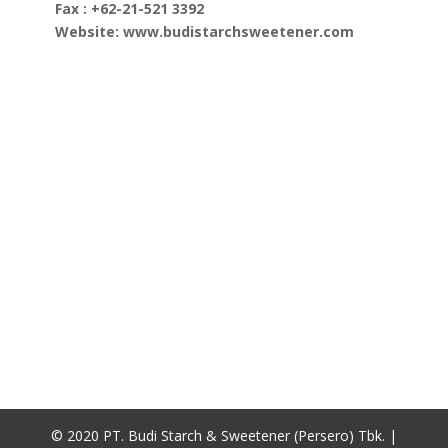
Fax : +62-21-521 3392
Website: www.budistarchsweetener.com
© 2020 PT. Budi Starch & Sweetener (Persero) Tbk. |